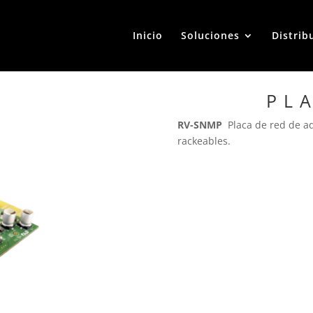
Inicio
Soluciones
Distrib
PL
RV-SNMP
Placa de red de a
rackeables.