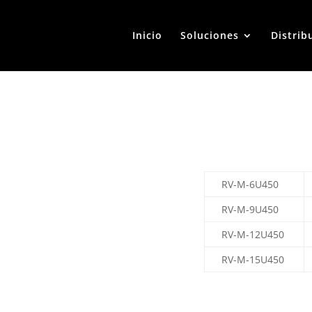
Inicio
Soluciones
Distrib
RV-M-6U450
RV-M-9U450
RV-M-12U450
RV-M-15U450